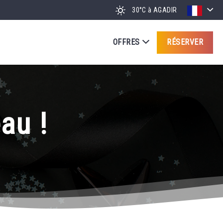
30°C
à AGADIR
OFFRES
RÉSERVER
au !