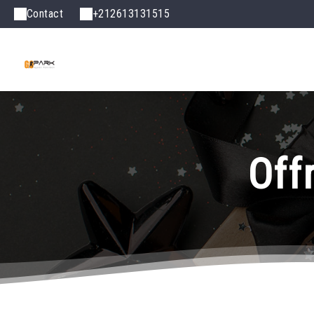
Contact
+212613131515
Off