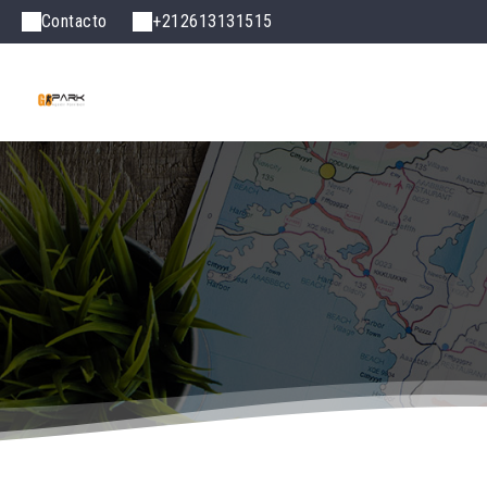
Contacto
+212613131515