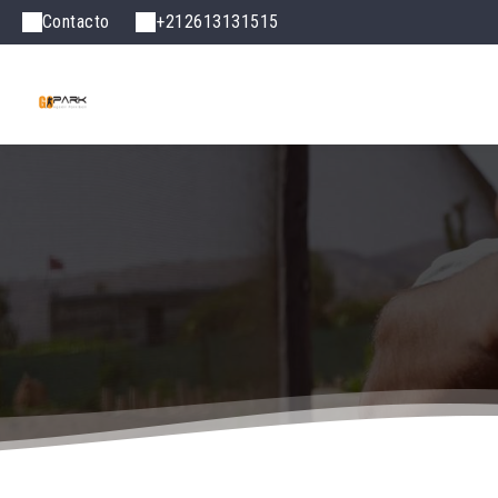
Contacto
+212613131515